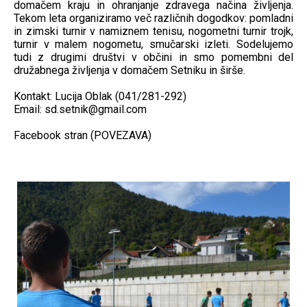
domačem kraju in ohranjanje zdravega načina življenja.
Tekom leta organiziramo več različnih dogodkov: pomladni
in zimski turnir v namiznem tenisu, nogometni turnir trojk,
turnir v malem nogometu, smučarski izleti. Sodelujemo
tudi z drugimi društvi v občini in smo pomembni del
družabnega življenja v domačem Setniku in širše.
Kontakt:
Lucija Oblak (041/281-292)
Email:
sd.setnik@gmail.com
Facebook stran
(POVEZAVA)