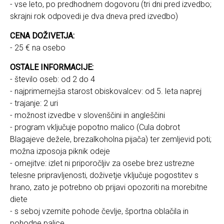
- vse leto, po predhodnem dogovoru (tri dni pred izvedbo;
skrajni rok odpovedi je dva dneva pred izvedbo)
CENA DOŽIVETJA:
- 25 € na osebo
OSTALE INFORMACIJE:
- število oseb: od 2 do 4
- najprimernejša starost obiskovalcev: od 5. leta naprej
- trajanje: 2 uri
- možnost izvedbe v slovenščini in angleščini
- program vključuje popotno malico (
Cula dobrot
Blagajeve dežele
, brezalkoholna pijača) ter zemljevid poti;
možna izposoja piknik odeje
- omejitve: izlet ni priporočljiv za osebe brez ustrezne
telesne pripravljenosti, doživetje vključuje pogostitev s
hrano, zato je potrebno ob prijavi opozoriti na morebitne
diete
- s seboj vzemite pohode čevlje, športna oblačila in
pohodne palice