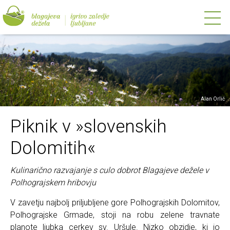
Alan Orlič
Piknik v »slovenskih
Dolomitih«
Kulinarično razvajanje s culo dobrot Blagajeve dežele v
Polhograjskem hribovju
V zavetju najbolj priljubljene gore Polhograjskih Dolomitov,
Polhograjske Grmade, stoji na robu zelene travnate
planote ljubka cerkev sv. Uršule. Nizko obzidje, ki jo