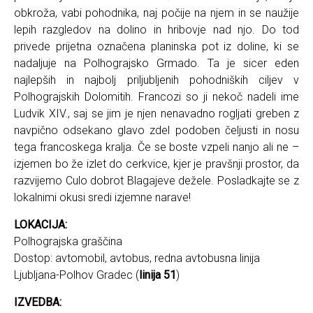
obkroža, vabi pohodnika, naj počije na njem in se naužije
lepih razgledov na dolino in hribovje nad njo. Do tod
privede prijetna označena planinska pot iz doline, ki se
nadaljuje na Polhograjsko Grmado. Ta je sicer eden
najlepših in najbolj priljubljenih pohodniških ciljev v
Polhograjskih Dolomitih. Francozi so ji nekoč nadeli ime
Ludvik XIV., saj se jim je njen nenavadno rogljati greben z
navpično odsekano glavo zdel podoben čeljusti in nosu
tega francoskega kralja. Če se boste vzpeli nanjo ali ne –
izjemen bo že izlet do cerkvice, kjer je pravšnji prostor, da
razvijemo Culo dobrot Blagajeve dežele. Posladkajte se z
lokalnimi okusi sredi izjemne narave!
LOKACIJA:
Polhograjska graščina
Dostop: avtomobil, avtobus, redna avtobusna linija
Ljubljana-Polhov Gradec (
linija 51
)
IZVEDBA: